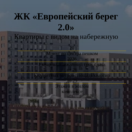
ЖК «Европейский берег
2.0»
Квартиры с видом на набережную
20
Минут до центра пешком
2026
1 квартал ближайший срок сдачи
от 26
Квадратных метров площадь квартир
до 25
Этажей в жилом
комплексе