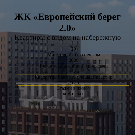
ЖК «Европейский берег
2.0»
Квартиры с видом на набережную
20
Минут до центра пешком
2026
1 квартал ближайший срок сдачи
от 26
Квадратных метров площадь квартир
до 25
Этажей в жилом
комплексе