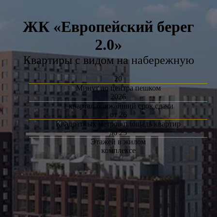
ЖК «Европейский берег
2.0»
Квартиры с видом на набережную
20
Минут до центра пешком
2026
1 квартал ближайший срок сдачи
от 26
Квадратных метров площадь квартир
до 25
Этажей в жилом
комплексе