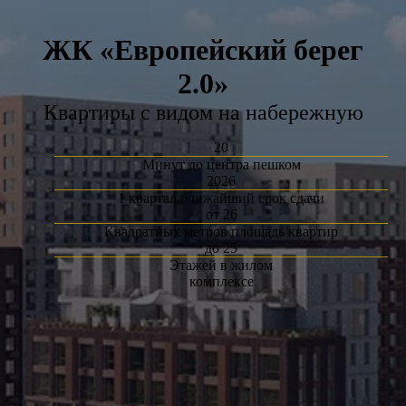
ЖК «Европейский берег
2.0»
Квартиры с видом на набережную
20
Минут до центра пешком
2026
1 квартал ближайший срок сдачи
от 26
Квадратных метров площадь квартир
до 25
Этажей в жилом
комплексе