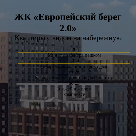
ЖК «Европейский берег
2.0»
Квартиры с видом на набережную
20
Минут до центра пешком
2026
1 квартал ближайший срок сдачи
от 26
Квадратных метров площадь квартир
до 25
Этажей в жилом
комплексе