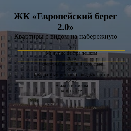
ЖК «Европейский берег
2.0»
Квартиры с видом на набережную
20
Минут до центра пешком
2026
1 квартал ближайший срок сдачи
от 26
Квадратных метров площадь квартир
до 25
Этажей в жилом
комплексе