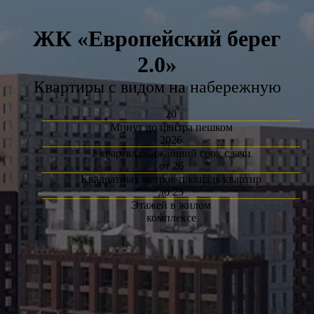
ЖК «Европейский берег
2.0»
Квартиры с видом на набережную
20
Минут до центра пешком
2026
1 квартал ближайший срок сдачи
от 26
Квадратных метров площадь квартир
до 25
Этажей в жилом
комплексе