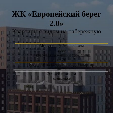
ЖК «Европейский берег
2.0»
Квартиры с видом на набережную
20
Минут до центра пешком
2026
1 квартал ближайший срок сдачи
от 26
Квадратных метров площадь квартир
до 25
Этажей в жилом
комплексе