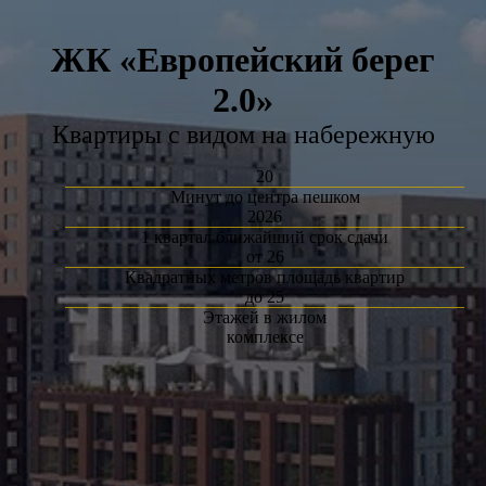
ЖК «Европейский берег
2.0»
Квартиры с видом на набережную
20
Минут до центра пешком
2026
1 квартал ближайший срок сдачи
от 26
Квадратных метров площадь квартир
до 25
Этажей в жилом
комплексе