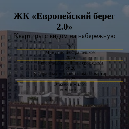
ЖК «Европейский берег
2.0»
Квартиры с видом на набережную
20
Минут до центра пешком
2026
1 квартал ближайший срок сдачи
от 26
Квадратных метров площадь квартир
до 25
Этажей в жилом
комплексе