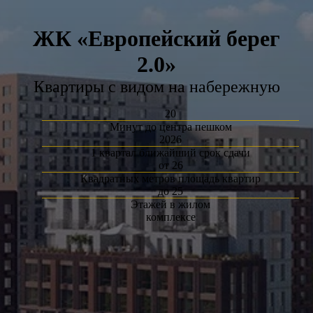
ЖК «Европейский берег
2.0»
Квартиры с видом на набережную
20
Минут до центра пешком
2026
1 квартал ближайший срок сдачи
от 26
Квадратных метров площадь квартир
до 25
Этажей в жилом
комплексе